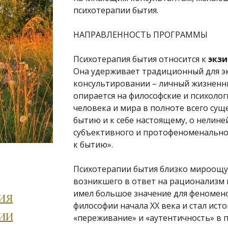
психотерапии бытия.
НАПРАВЛЕННОСТЬ ПРОГРАММЫ
Психотерапия бытия относится к
экз
Она удерживает традиционный для э
консультировании – личный жизненны
опирается на философские и психолог
человека и мира в полноте всего сущ
бытию и к себе настоящему, о нелин
субъективного и протофеноменально
к бытию».
Психотерапии бытия близко мироощу
возникшего в ответ на рационализм
имел большое значение для феномено
ИЯ
философии начала XX века и стал ист
ИИ
«переживание» и «аутентичность» в п