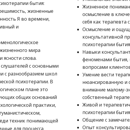
сихотерапии бытия:
Жизненное понимани
и решимость, жизненные
осмысление в ключе
нность Я во времени,
себя как терапевта 
тивный и
Осмысление и ощуще
консультативной пр
оменологическое
психотерапии бытия
 жизненного мира
Навыки консультант
и ясности слова.
феноменами бытия,
 слушателей с основными
вопросами клиенто
ли с разнообразием школ
Умение вести терап
еской психотерапии. В
нюансированную и о
логическом плане это
внимание малому-з
вующих общих оснований
собственный терапе
Живой и терапевти
ихологической практики,
психотерапии бытия
гуманистическом,
Общение с замечат
реди техник понимающей
Опыт консультирова
чные для процесса