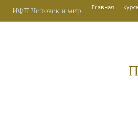
Главная
Курс
ИФП Человек и мир
П