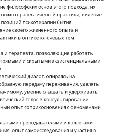
е философских основ этого подхода, их
 психотерапевтической практики, видение
с позиций психотерапии бытия
ние своего жизненного опыта и
актики в оптике ключевых тем
а и терапевта, позволяющие работать
 прямыми и скрытыми экзистенциальными
в
евтический диалог, опираясь на
бразную передачу переживания, уделять
начимому, умение слышать и удерживать
втический голос в консультировании
чный опыт соприкосновения с феноменами
ельными преподавателями и коллегами
ния, опыт самоисследования и участия в