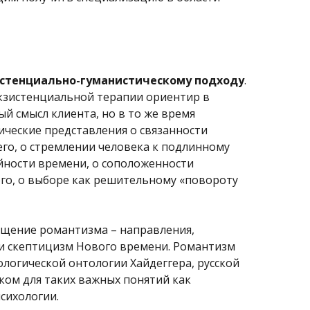
истенциально-гуманистическому подходу
.
кзистенциальной терапии ориентир в
й смысл клиента, но в то же время
ические представления о связанности
его, о стремлении человека к подлинному
ейности времени, о соположенности
го, о выборе как решительному «повороту
щение романтизма – направления,
 и скептицизм Нового времени. Романтизм
логической онтологии Хайдеггера, русской
оком для таких важных понятий как
сихологии.