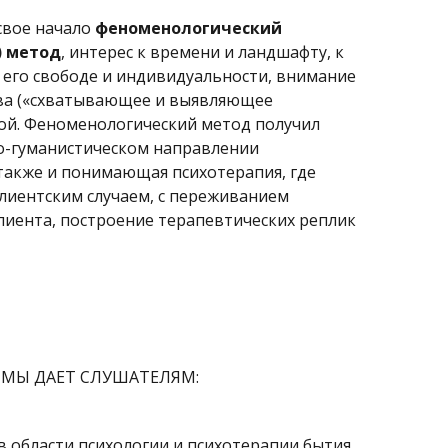
свое начало
феноменологический
) метод
, интерес к времени и ландшафту, к
 его свободе и индивидуальности, внимание
лова («схватывающее и выявляющее
дой. Феноменологический метод получил
о-гуманистическом направлении
 также и понимающая психотерапия, где
клиентским случаем, с переживанием
лиента, построение терапевтических реплик
МЫ ДАЕТ СЛУШАТЕЛЯМ:
в области психологии и психотерапии бытия