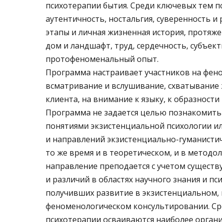
психотерапии бытия. Среди ключевых тем п
аутентичность, ностальгия, суверенность 
этапы и личная жизненная история, протяже
дом и ландшафт, труд, сердечность, субъек
протофеноменальный опыт.
Программа настраивает участников на фен
всматривание и вслушивание, схватывание
клиента, на внимание к языку, к образности 
Программа не задается целью познакомить
понятиями экзистенциальной психологии и
и направлений экзистенциально-гуманистич
то же время и в теоретическом, и в методо
направление преподается с учетом сущест
и различий в областях научного знания и пс
получивших развитие в экзистенциальном, 
феноменологическом консультировании. С
психотерапии осваиваются наиболее органи