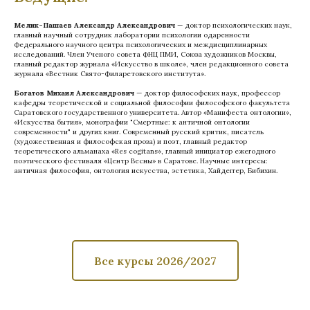
Мелик-Пашаев Александр Александрович
— доктор психологических наук,
главный научный сотрудник лаборатории психологии одаренности
Федерального научного центра психологических и междисциплинарных
исследований. Член Ученого совета ФНЦ ПМИ, Союза художников Москвы,
главный редактор журнала «Искусство в школе», член редакционного совета
журнала «Вестник Свято-Филаретовского института».
Богатов Михаил Александрович
— доктор философских наук, профессор
кафедры теоретической и социальной философии философского факультета
Саратовского государственного университета. Автор «Манифеста онтологии»,
«Искусства бытия», монографии "Смертные: к античной онтологии
современности" и других книг. Современный русский критик, писатель
(художественная и философская проза) и поэт, главный редактор
теоретического альманаха «Res cogitans», главный инициатор ежегодного
поэтического фестиваля «Центр Весны» в Саратове. Научные интересы:
античная философия, онтология искусства, эстетика, Хайдеггер, Бибихин.
Все курсы 2026/2027