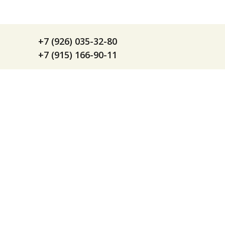
+7 (926) 035-32-80
+7 (915) 166-90-11
info@ifp-chelovekimir.ru
ifp.chelovekimir@gmail.com
Подпишитесь на рассылку
Будьте в курсе наших новостей
Политика конфиденциальности 